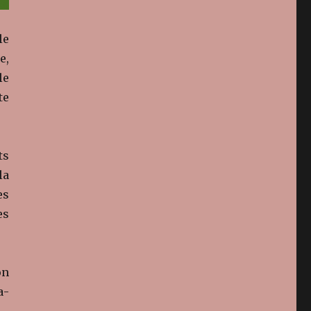
le
e,
le
te
ts
la
es
es
on
a­